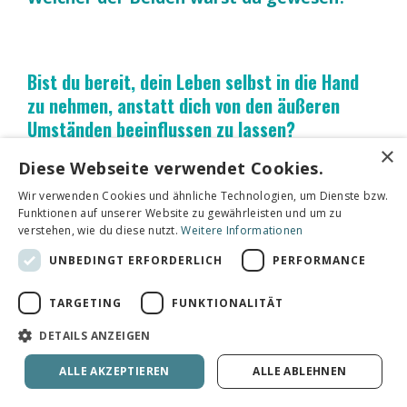
Bist du bereit, dein Leben selbst in die Hand
zu nehmen, anstatt dich von den äußeren
Umständen beeinflussen zu lassen?
×
Diese Webseite verwendet Cookies.
Wir verwenden Cookies und ähnliche Technologien, um Dienste bzw.
Das
Potenzial für Reichtum und große
Funktionen auf unserer Website zu gewährleisten und um zu
verstehen, wie du diese nutzt.
Weitere Informationen
Geldsummen ist überall um uns herum.
UNBEDINGT ERFORDERLICH
PERFORMANCE
TARGETING
FUNKTIONALITÄT
DETAILS ANZEIGEN
Die Frage ist:
ALLE AKZEPTIEREN
ALLE ABLEHNEN