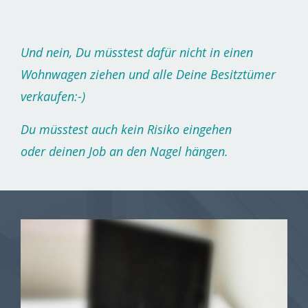
Und nein, Du müsstest dafür nicht in einen
Wohnwagen ziehen und alle Deine Besitztümer
verkaufen:-)
Du müsstest auch kein Risiko eingehen
oder deinen Job an den Nagel hängen.